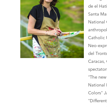
de el Hat
Santa Mar
National 
anthropol
Catholic 
Neo-expre
del Tront
Caracas, 
spectator
"The new 
National 
Colors" 
"Differen