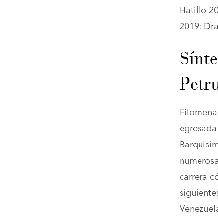
Hatillo 2
2019; Dra
Sínte
Petru
Filomena 
egresada 
Barquisim
numerosas
carrera c
siguiente
Venezuela