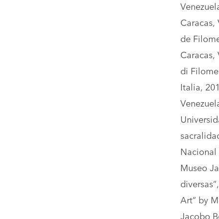
Venezuela
Caracas, 
de Filome
Caracas, 
di Filome
Italia, 2
Venezuela
Universid
sacralida
Nacional 
Museo Ja
diversas”
Art” by M
Jacobo Bo