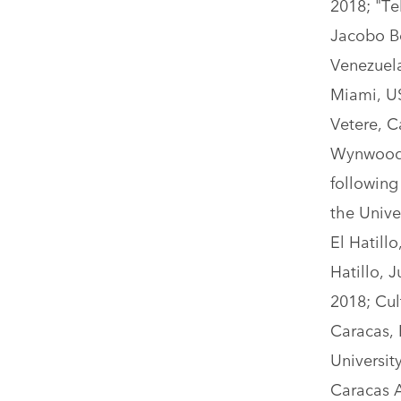
2018; "Te
Jacobo B
Venezuela
Miami, US
Vetere, C
Wynwood, 
following
the Unive
El Hatill
Hatillo, 
2018; Cul
Caracas, 
Universit
Caracas A