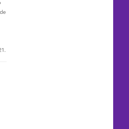
o
 de
21.