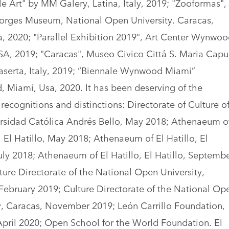
le Art" by MM Galery, Latina, Italy, 2019; "Zooformas",
orges Museum, National Open University. Caracas,
, 2020; "Parallel Exhibition 2019", Art Center Wynwoo
A, 2019; "Caracas", Museo Civico Cittá S. Maria Cap
aserta, Italy, 2019; “Biennale Wynwood Miami”
Miami, Usa, 2020. It has been deserving of the
 recognitions and distinctions: Directorate of Culture o
rsidad Católica Andrés Bello, May 2018; Athenaeum o
o, El Hatillo, May 2018; Athenaeum of El Hatillo, El
July 2018; Athenaeum of El Hatillo, El Hatillo, Septemb
ture Directorate of the National Open University,
February 2019; Culture Directorate of the National Op
y, Caracas, November 2019; León Carrillo Foundation,
pril 2020; Open School for the World Foundation. El